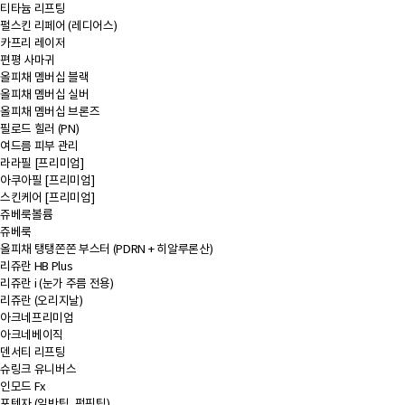
티타늄 리프팅
펄스킨 리페어 (레디어스)
카프리 레이저
편평 사마귀
올피채 멤버십 블랙
올피채 멤버십 실버
올피채 멤버십 브론즈
필로드 힐러 (PN)
여드름 피부 관리
라라필 [프리미엄]
아쿠아필 [프리미엄]
스킨케어 [프리미엄]
쥬베룩볼륨
쥬베룩
올피채 탱탱쫀쫀 부스터 (PDRN + 히알루론산)
리쥬란 HB Plus
리쥬란 i (눈가 주름 전용)
리쥬란 (오리지날)
아크네프리미엄
아크네베이직
덴서티 리프팅
슈링크 유니버스
인모드 Fx
포텐자 (일반팁, 펌핑팁)