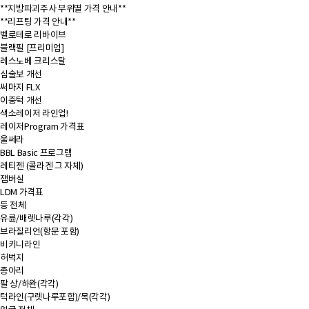
**지방파괴주사 부위별 가격 안내**
**리프팅 가격 안내**
벨로테로 리바이브
블랙필 [프리미엄]
레스노베 크리스탈
심술보 개선
써마지 FLX
이중턱 개선
색소레이저 라인업!
레이저Program 가격표
울쎄라
BBL Basic 프로그램
레티젠 (콜라겐 그 자체)
잼버실
LDM 가격표
등 전체
유륜/배렛나루(각각)
브라질리언(항문 포함)
비키니라인
허벅지
종아리
팔 상/하완(각각)
턱라인(구렛나루포함)/목(각각)