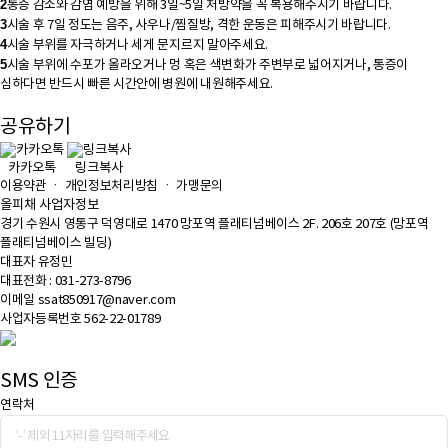
2
통증 감소와 감염 예방을 위해 3일~5일 처방약을 꼭 복용해주시기 바랍니다.
3
시술 후 7일 정도는 음주, 사우나/찜질방, 격한 운동은 피해주시기 바랍니다.
4
시술 부위를 자극하거나 세게 문지르지 말아주세요.
5
시술 부위에 수포가 올라오거나 멍 혹은 색변화가 주변부로 넓어지거나, 통증이
심하다면 반드시 빠른 시간안에 병원에 내원해주세요.
공유하기
카카오톡
링크복사
이용약관
ㆍ
개인정보처리방침
ㆍ
가맹문의
올피채 사업자정보
경기 수원시 영통구 덕영대로 1470 망포역 플래티넘베이스 2F. 206호 207호 (망포역
플래티넘베이스 빌딩)
대표자 유정민
대표전화 : 031-273-8796
이메일 ssat850917@naver.com
사업자등록번호 562-22-01789
SMS 인증
연락처