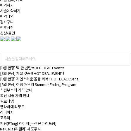
시술 안내/가격
예약하기
시술예약하기
예약내역
장바구니
전후사진
칭찬/불만
[8월 한정] 딱 한 번만 !! HOT DEAL Event !!
[8월 한정] 계절 맞춤 !! HOT DEAL EVENT !!
[8월 한정] 자연스러운 볼륨 회복 ! HOT DEAL Event !
[8월 한정] 여름 마무리 Summer Ending Program
스킨부스터 가격 안내
톡신 시술 가격 안내
셀르디엠
엘라비에 리투오
리니어지
고우리
피팅(PTing) 레이저[국산 온다리프팅]
Re:Cella (리셀라) 세포주사