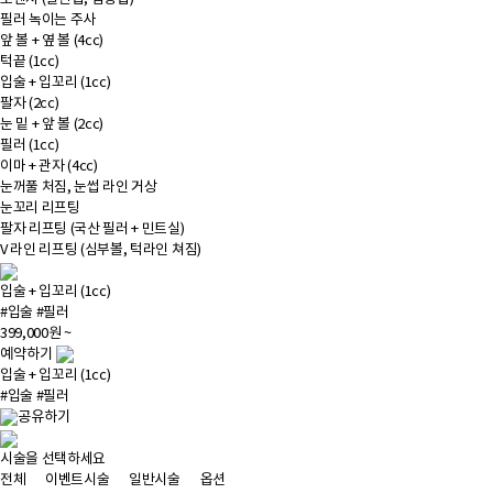
필러 녹이는 주사
앞 볼 + 옆 볼 (4cc)
턱끝 (1cc)
입술 + 입꼬리 (1cc)
팔자 (2cc)
눈 밑 + 앞 볼 (2cc)
필러 (1cc)
이마 + 관자 (4cc)
눈꺼풀 처짐, 눈썹 라인 거상
눈꼬리 리프팅
팔자 리프팅 (국산 필러 + 민트실)
V 라인 리프팅 (심부볼, 턱라인 쳐짐)
입술 + 입꼬리 (1cc)
#입술
#필러
399,000원 ~
예약하기
입술 + 입꼬리 (1cc)
#입술
#필러
시술을 선택하세요
전체
이벤트시술
일반시술
옵션