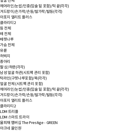
얼굴 전체
헤어라인/눈썹/인중(입술 밑 포함)/턱 끝(각각)
겨드랑이/손가락/손등/발가락/발등(각각)
아포지 엘리트 플러스
클라리티2
등 전체
배 전체
배렛나루
가슴 전체
유륜
허벅지
종아리
팔 상/하완(각각)
남성 얼굴 하관(시트팩 관리 포함)
턱라인(구렛나루포함)/목(각각)
얼굴 전체 (시트팩 관리 포함)
헤어라인/눈썹/인중(입술 밑 포함)/턱 끝(각각)
겨드랑이/손가락/손등/발가락/발등(각각)
아포지 엘리트 플러스
클라리티2
LDM 트리플
LDM 스마트 트라이
올피채 멤버십 The Prestige - GREEN
아크네 올인원