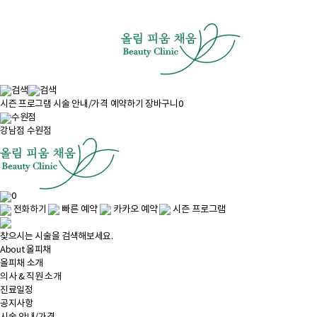
시즌 프로그램
시술 안내/가격
예약하기
장바구니
0
수원점
강남점
수원점
0
빠른 예약
카카오 예약
시즌 프로그램
전화하기
찾으시는 시술을 검색해보세요.
About 올피채
올피채 소개
의사 & 직원 소개
진료일정
공지사항