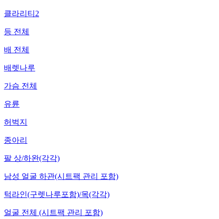
클라리티2
등 전체
배 전체
배렛나루
가슴 전체
유륜
허벅지
종아리
팔 상/하완(각각)
남성 얼굴 하관(시트팩 관리 포함)
턱라인(구렛나루포함)/목(각각)
얼굴 전체 (시트팩 관리 포함)