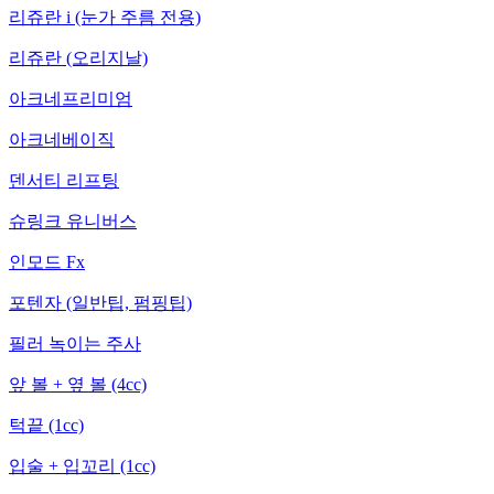
리쥬란 i (눈가 주름 전용)
리쥬란 (오리지날)
아크네프리미엄
아크네베이직
덴서티 리프팅
슈링크 유니버스
인모드 Fx
포텐자 (일반팁, 펌핑팁)
필러 녹이는 주사
앞 볼 + 옆 볼 (4cc)
턱끝 (1cc)
입술 + 입꼬리 (1cc)