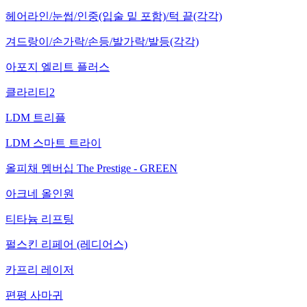
헤어라인/눈썹/인중(입술 밑 포함)/턱 끝(각각)
겨드랑이/손가락/손등/발가락/발등(각각)
아포지 엘리트 플러스
클라리티2
LDM 트리플
LDM 스마트 트라이
올피채 멤버십 The Prestige - GREEN
아크네 올인원
티타늄 리프팅
펄스킨 리페어 (레디어스)
카프리 레이저
편평 사마귀