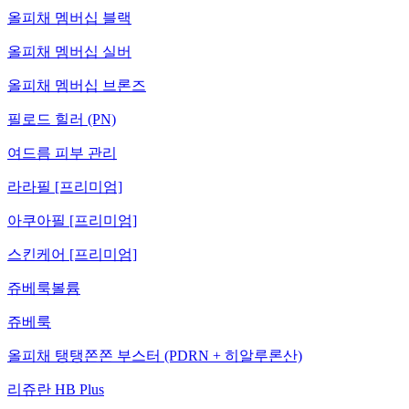
올피채 멤버십 블랙
올피채 멤버십 실버
올피채 멤버십 브론즈
필로드 힐러 (PN)
여드름 피부 관리
라라필 [프리미엄]
아쿠아필 [프리미엄]
스킨케어 [프리미엄]
쥬베룩볼륨
쥬베룩
올피채 탱탱쫀쫀 부스터 (PDRN + 히알루론산)
리쥬란 HB Plus