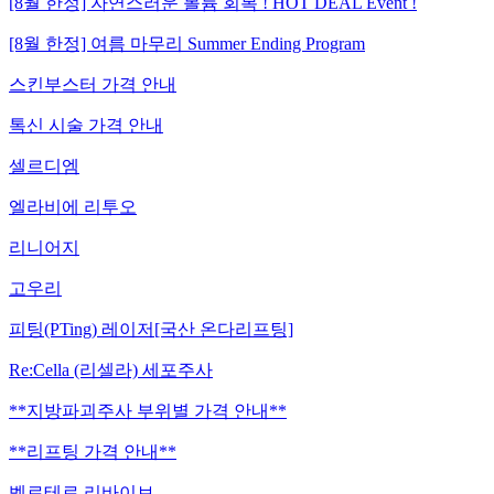
[8월 한정] 자연스러운 볼륨 회복 ! HOT DEAL Event !
[8월 한정] 여름 마무리 Summer Ending Program
스킨부스터 가격 안내
톡신 시술 가격 안내
셀르디엠
엘라비에 리투오
리니어지
고우리
피팅(PTing) 레이저[국산 온다리프팅]
Re:Cella (리셀라) 세포주사
**지방파괴주사 부위별 가격 안내**
**리프팅 가격 안내**
벨로테로 리바이브