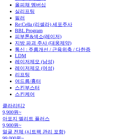
올피채 멤버십
실리프팅
필러
Re:Cella (리셀라) 세포주사
BBL Program
피부톤&색소(레이저)
지방 파괴 주사 (대웅제약)
톡신 : 주름개선 / 근육위축 / 다한증
LDM
레이저제모 (남성)
레이저제모 (여성)
리프팅
여드름/흉터
스킨부스터
스킨케어
클라리티2
9,900
원~
아포지 엘리트 플러스
9,900
원~
얼굴 전체 (시트팩 관리 포함)
99,000
원~