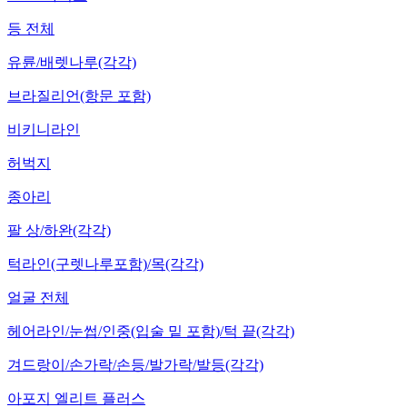
등 전체
유륜/배렛나루(각각)
브라질리언(항문 포함)
비키니라인
허벅지
종아리
팔 상/하완(각각)
턱라인(구렛나루포함)/목(각각)
얼굴 전체
헤어라인/눈썹/인중(입술 밑 포함)/턱 끝(각각)
겨드랑이/손가락/손등/발가락/발등(각각)
아포지 엘리트 플러스