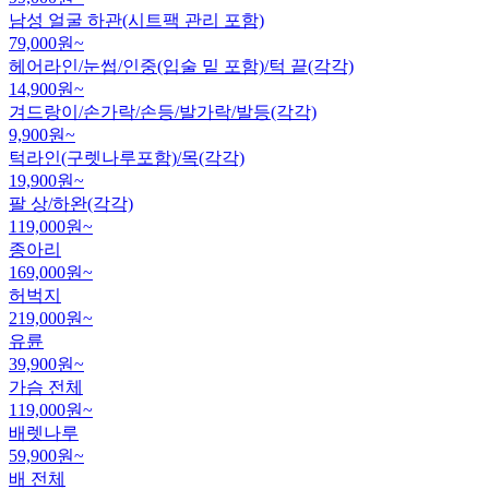
남성 얼굴 하관(시트팩 관리 포함)
79,000
원~
헤어라인/눈썹/인중(입술 밑 포함)/턱 끝(각각)
14,900
원~
겨드랑이/손가락/손등/발가락/발등(각각)
9,900
원~
턱라인(구렛나루포함)/목(각각)
19,900
원~
팔 상/하완(각각)
119,000
원~
종아리
169,000
원~
허벅지
219,000
원~
유륜
39,900
원~
가슴 전체
119,000
원~
배렛나루
59,900
원~
배 전체